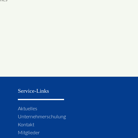
Service-Links
Navigation
Aktuelles
überspringen
Unternehmerschulung
Kontakt
Mitglieder