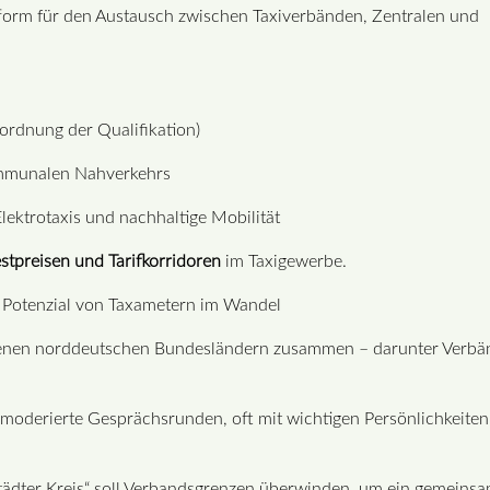
form für den Austausch zwischen Taxiverbänden, Zentralen und
ordnung der Qualifikation)
ommunalen Nahverkehrs
lektrotaxis und nachhaltige Mobilität
stpreisen und Tarifkorridoren
im Taxigewerbe.
s Potenzial von Taxametern im Wandel
iedenen norddeutschen Bundesländern zusammen – darunter Verbä
 moderierte Gesprächsrunden, oft mit wichtigen Persönlichkeiten
tädter Kreis“ soll Verbandsgrenzen überwinden, um ein gemeins