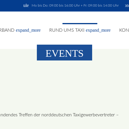
schedule
phon
Mo bis Do: 09:00 bis 16:00 Uhr + Fr: 09:00 bis 14:00 Uhr
expand_more
expand_more
RBAND
RUND UMS TAXI
KON
EVENTS
hbegriffe
SUCH
ttfindendes Treffen der norddeutschen Taxigewerbevertreter –