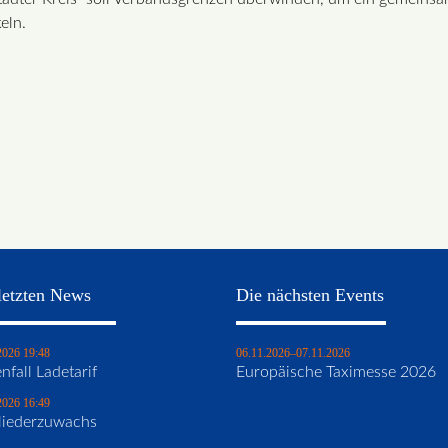
eln.
letzten News
Die nächsten Events
2026 19:48
06.11.2026–07.11.2026
nfall Ladetarif
Europäische Taximesse 2026
2026 16:49
liederzuwachs