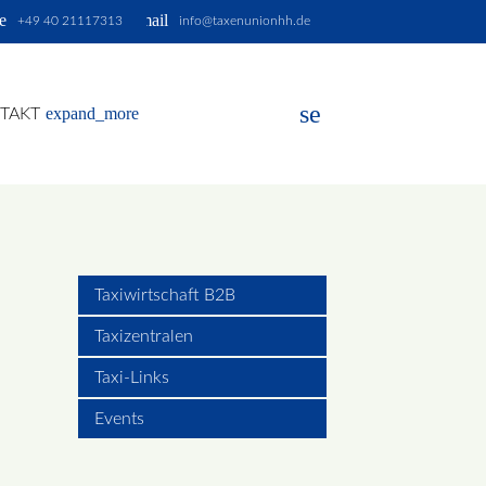
e
email
+49 40 21117313
info@taxenunionhh.de
search
expand_more
TAKT
EN
Taxiwirtschaft B2B
Taxizentralen
Taxi-Links
Events