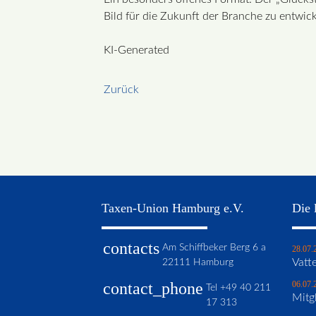
Bild für die Zukunft der Branche zu entwick
KI-Generated
Zurück
Taxen-Union Hamburg e.V.
Die 
contacts
Am Schiffbeker Berg 6 a
28.07.
22111 Hamburg
Vatte
contact_phone
06.07.
Tel
+49 40 211
Mitg
17 313