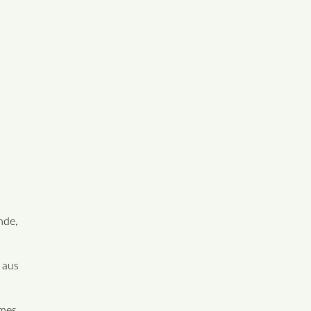
nde,
 aus
ames