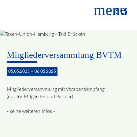
menu
sear
Suchbegriffe
SUCHEN
Mitgliederversammlung BVTM
05.05.2025 – 06.05.2025
Mitgliederversammlung mit Vorabendempfang
(nur für Mitglieder und Partner)
- keine weiteren Infos -