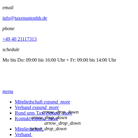
email
info@taxenunionhh.de
phone
+49 40 21117313
schedule
Mo bis Do: 09:00 bis 16:00 Uhr + Fr: 09:00 bis 14:00 Uhr
menu
Mitgliedschaft
expand_more
Verband
expand_more
arrow_drop_down
Rund ums Taxi
expand_more
arrow_drop_down
Kontakt
expand_more
arrow_drop_down
arrow_drop_down
Mitgliedschaft
Verband