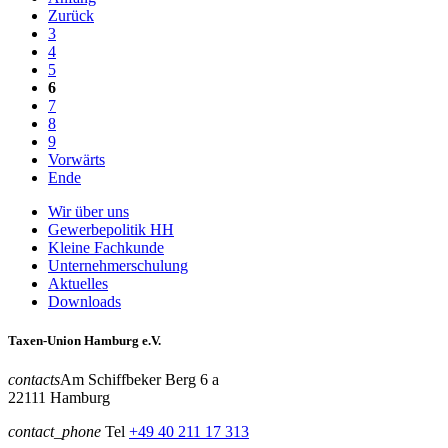
Zurück
3
4
5
6
7
8
9
Vorwärts
Ende
Wir über uns
Gewerbepolitik HH
Kleine Fachkunde
Unternehmerschulung
Aktuelles
Downloads
Taxen-Union Hamburg e.V.
contacts
Am Schiffbeker Berg 6 a
22111 Hamburg
contact_phone
Tel
+49 40 211 17 313