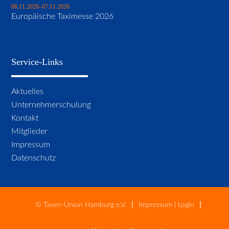
06.11.2026–07.11.2026
Europäische Taximesse 2026
Service-Links
Navigation
Aktuelles
überspringen
Unternehmerschulung
Kontakt
Mitglieder
Impressum
Datenschutz
© Taxen-Union Hamburg e.V.
Impressum
|
Login