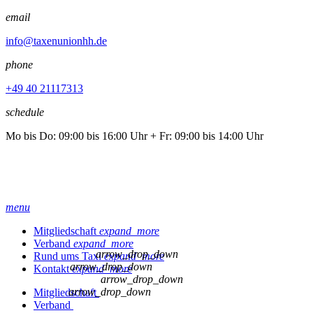
email
info@taxenunionhh.de
phone
+49 40 21117313
schedule
Mo bis Do: 09:00 bis 16:00 Uhr + Fr: 09:00 bis 14:00 Uhr
menu
Mitgliedschaft
expand_more
Verband
expand_more
arrow_drop_down
Rund ums Taxi
expand_more
arrow_drop_down
Kontakt
expand_more
arrow_drop_down
arrow_drop_down
Mitgliedschaft
Verband