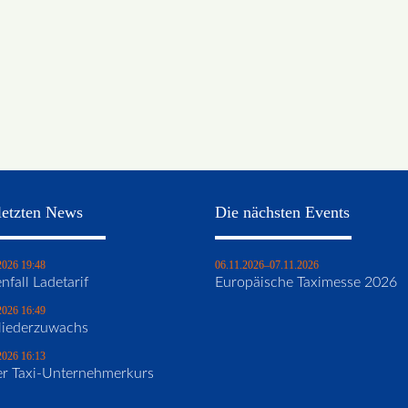
letzten News
Die nächsten Events
2026 19:48
06.11.2026–07.11.2026
nfall Ladetarif
Europäische Taximesse 2026
2026 16:49
liederzuwachs
2026 16:13
r Taxi-Unternehmerkurs