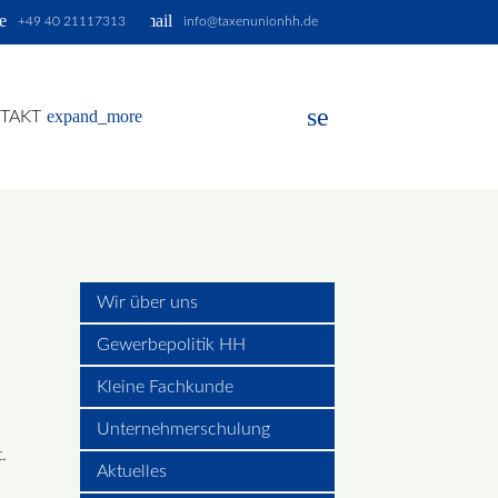
e
email
+49 40 21117313
info@taxenunionhh.de
search
expand_more
TAKT
EN
Wir über uns
Gewerbepolitik HH
Kleine Fachkunde
Unternehmerschulung
.
Aktuelles