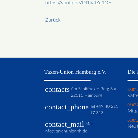
https://youtu.be/DI1lv4Zc1OE
Zurück
Taxen-Union Hamburg e.V.
Die 
contacts
Am Schiffbeker Berg 6 a
28.07.
22111 Hamburg
Vatte
contact_phone
06.07.
Tel
+49 40 211
Mitg
17 313
06.07.
contact_mail
Mail
Neue
info@taxenunionhh.de