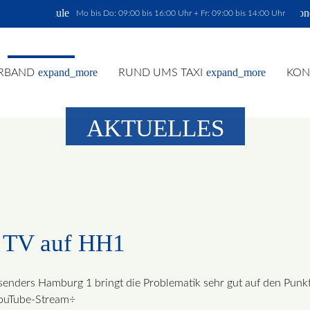
schedule
phon
Mo bis Do: 09:00 bis 16:00 Uhr + Fr: 09:00 bis 14:00 Uhr
expand_more
expand_more
RBAND
RUND UMS TAXI
KON
AKTUELLES
hbegriffe
SUCH
m TV auf HH1
senders Hamburg 1 bringt die Problematik sehr gut auf den Punkt
YouTube-Stream÷