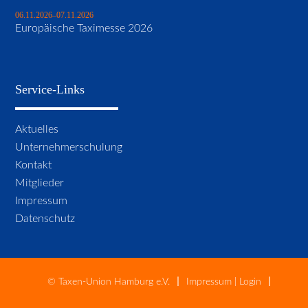
06.11.2026–07.11.2026
Europäische Taximesse 2026
Service-Links
Navigation
Aktuelles
überspringen
Unternehmerschulung
Kontakt
Mitglieder
Impressum
Datenschutz
© Taxen-Union Hamburg e.V.
Impressum
|
Login